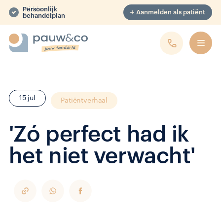
Midden in
Aanmelden als patiënt
Barneveld
15 jul
Patiëntverhaal
'Zó perfect had ik
het niet verwacht'